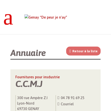
Genay “De peur je n’ay”
>
Annuaires
>
Entreprise
>
C.C.M.J
Annuaire
Retour à la liste
Fournitures pour insdustrie
C.C.M.J
300 rue Ampère Z.I
04 78 91 69 25
Lyon-Nord
Courriel
69730 GENAY