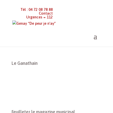
Tél : 04 72 08 78 88
Contact
Urgences = 112
Genay “De peur je n’ay”
>
Le Ganathain
Le Ganathain
Feuilleter le magazine municipal