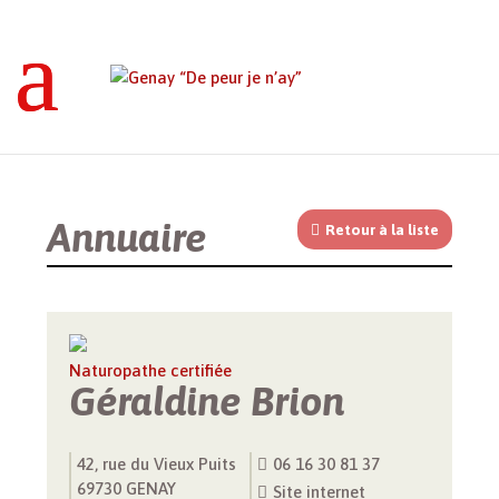
Genay “De peur je n’ay”
>
Annuaires
>
Entreprise
>
Géraldine Brion
Annuaire
Retour à la liste
Naturopathe certifiée
Géraldine Brion
42, rue du Vieux Puits
06 16 30 81 37
69730 GENAY
Site internet