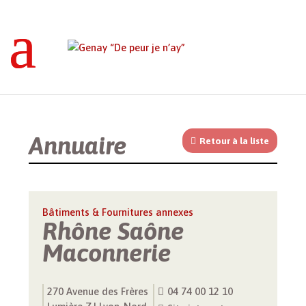
Genay “De peur je n’ay”
>
Annuaires
>
Entreprise
>
Rhône Saône Maconnerie
Annuaire
Retour à la liste
Bâtiments & Fournitures annexes
Rhône Saône
Maconnerie
270 Avenue des Frères
04 74 00 12 10