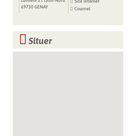
Lumière Z.I Lyon-Nord
Site internet
69730 GENAY
Courriel
Situer