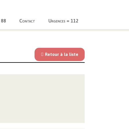
 88
Contact
Urgences = 112
Retour à la liste