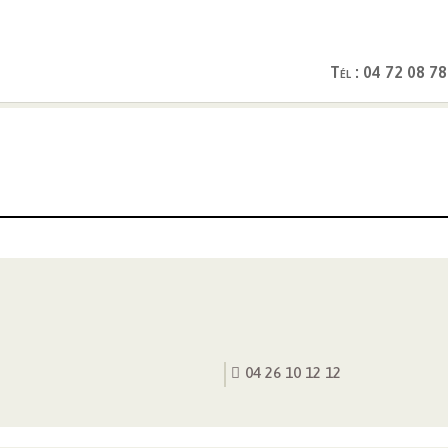
Tél : 04 72 08 78
>
Administration
>
TCL Allô
04 26 10 12 12