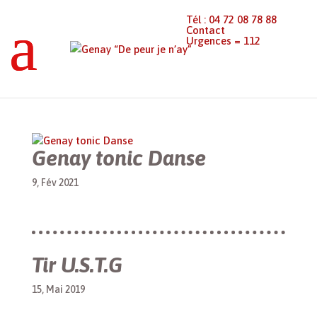
Tél : 04 72 08 78 88
Contact
Urgences = 112
Genay “De peur je n’ay”
>
Annuaires
>
Association sportive
Genay tonic Danse
9, Fév 2021
Tir U.S.T.G
15, Mai 2019