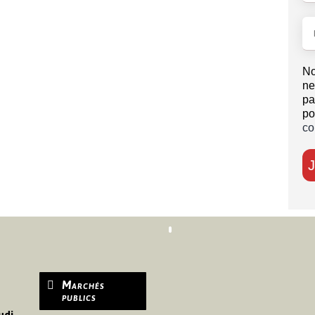
No
ne
pa
po
co
Marchés
publics
udi