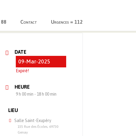
 88
Contact
Urgences = 112
Philatélique de Genay
DATE
09-Mar-2025
Expiré!
HEURE
9 h 00 min - 18 h 00 min
LIEU
Salle Saint-Exupéry
155 Rue des Écoles, 69730
Genay