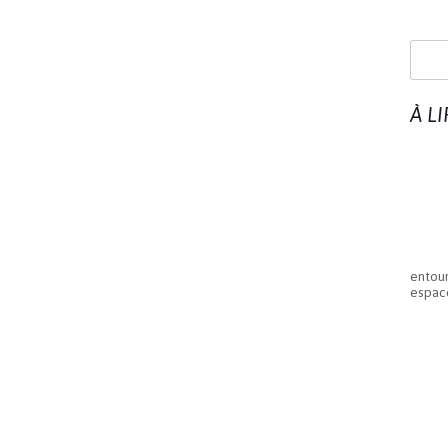
À L
entour
espace