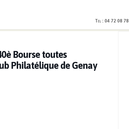
Tél : 04 72 08 78
ts
>
Dimanche 9 mars : 40è Bourse toutes collections par le Club 
40è Bourse toutes
lub Philatélique de Genay