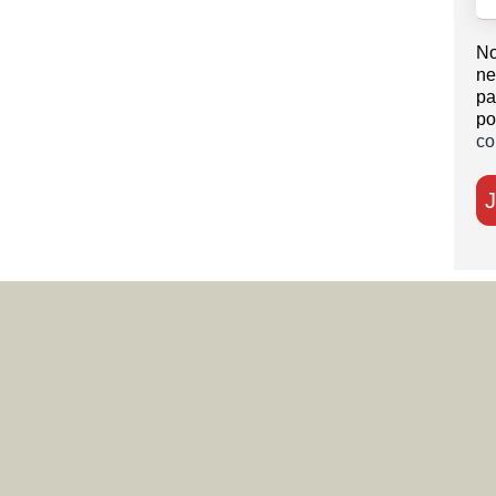
No
ne
pa
po
co