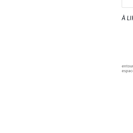
À L
entour
espace