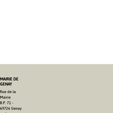
MAIRIE DE
GENAY
Rue de la
Mairie
B.P. 71 -
69726 Genay