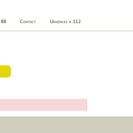
 88
Contact
Urgences = 112