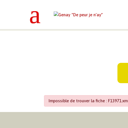
Genay “De peur je n’ay”
>
Mes déma
Impossible de trouver la fiche : F13971.xm