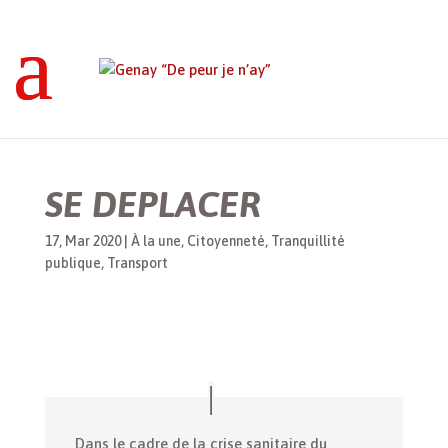
Genay “De peur je n’ay”
>
À la une
>
SE
DEPLACER
SE DEPLACER
17, Mar 2020
|
À la une
,
Citoyenneté
,
Tranquillité
publique
,
Transport
Dans le cadre de la crise sanitaire du