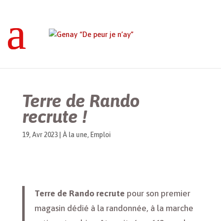
Genay “De peur je n’ay”
>
À la une
>
Terre de
Rando recrute !
Terre de Rando
recrute !
19, Avr 2023
|
À la une
,
Emploi
Terre de Rando recrute
pour son premier
magasin dédié à la randonnée, à la marche