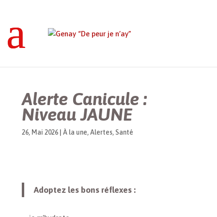
Genay “De peur je n’ay”
>
À la une
>
Alerte
Canicule : Niveau JAUNE
Alerte Canicule :
Niveau JAUNE
26, Mai 2026
|
À la une
,
Alertes
,
Santé
Adoptez les bons réflexes :