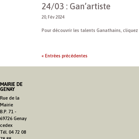
24/03 : Gan’artiste
20, Fév 2024
Pour découvrir les talents Ganathains, cliquez 
« Entrées précédentes
MAIRIE DE
GENAY
Rue de la
Mairie
B.P. 71 -
69726 Genay
cedex
Tél. 04 72 08
78 88