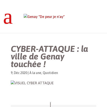
Genay “De peur je n’ay”
>
À la une
>
CYBER-
ATTAQUE : la ville de Genay touchée !
CYBER-ATTAQUE : la
ville de Genay
touchée !
9, Déc 2020
|
À la une
,
Quotidien