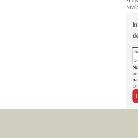
FIN 
NIVE
In
d
No
ne
pa
Li