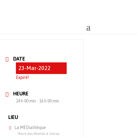
DATE
23-Mar-2022
Expiré!
HEURE
14 h 00 min - 16 h 00 min
LIEU
La MÉDiathèque
Place des libertés à Genay