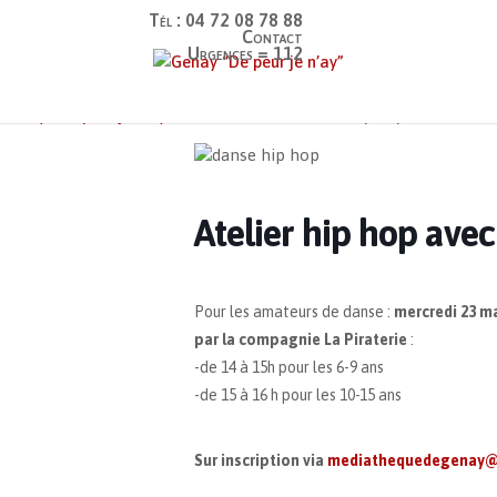
Tél : 04 72 08 78 88
Contact
Urgences = 112
Genay “De peur je n’ay”
>
Événements
>
Atelier hip hop avec la Pira
Atelier hip hop avec 
Pour les amateurs de danse :
mercredi 23 ma
par la compagnie La Piraterie
:
-de 14 à 15h pour les 6-9 ans
-de 15 à 16 h pour les 10-15 ans
Sur inscription via
mediathequedegenay@