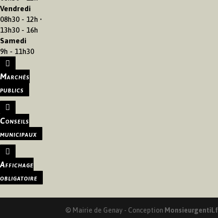
Vendredi
08h30 - 12h •
13h30 - 16h
Samedi
9h - 11h30
Marchés
publics
Conseils
municipaux
Affichage
obligatoire
© Mairie de Genay - Conception
Monsieurgentil.