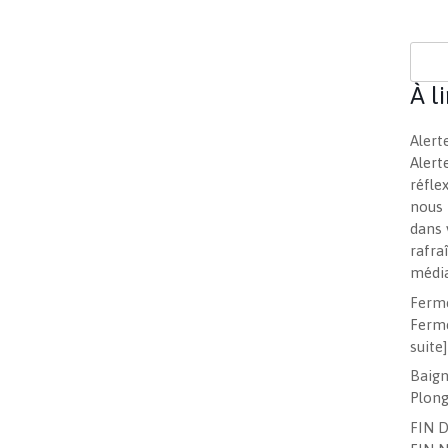
À l
Alert
Alert
réfle
nous 
dans 
rafra
média
Ferme
Ferme
suite]
Baign
Plong
FIN 