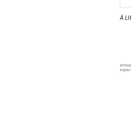
À L
entour
espace