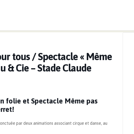
ts
>
Ateliers de cirque pour tous / Spectacle « Même pas Malle » p
pour tous / Spectacle « Même
au & Cie – Stade Claude
 en folie et Spectacle Même pas
rret!
 ponctuée par deux animations associant cirque et danse, au