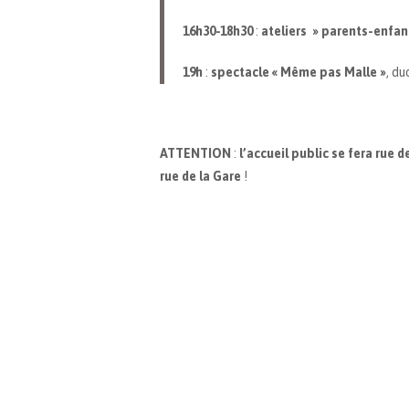
16h30-18h30
:
ateliers » parents-enfant
19h
:
spectacle « Même pas Malle »
, du
ATTENTION
:
l’accueil public se fera rue d
rue de la Gare
!