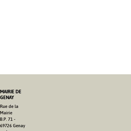
MAIRIE DE
GENAY
Rue de la
Mairie
B.P. 71 -
69726 Genay