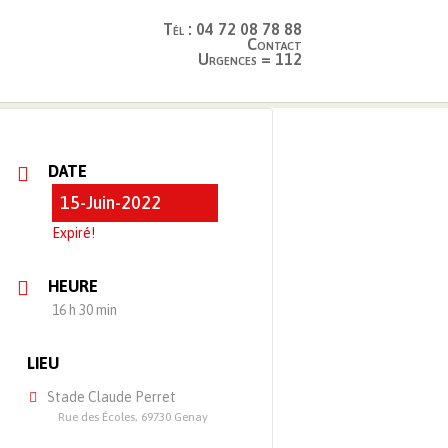
Tél : 04 72 08 78 88
Contact
Urgences = 112
ar Solau & Cie – Stade Claude Perret
DATE
15-Juin-2022
Expiré!
HEURE
16 h 30 min
LIEU
Stade Claude Perret
Rue des Écoles, 69730 Genay