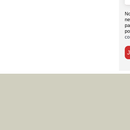
No
ne
pa
po
co