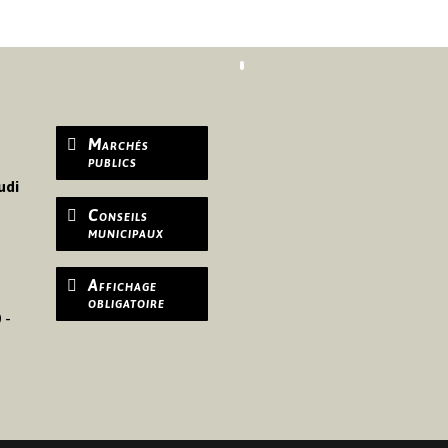
Marchés
publics
udi
Conseils
municipaux
Affichage
obligatoire
 -