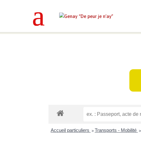
Genay “De peur je n’ay”
>
Mes déma
Accueil particuliers
Transports - Mobilité
>
>