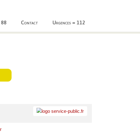
 88
Contact
Urgences = 112
r