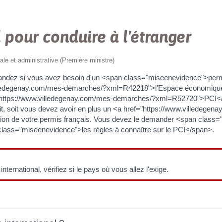
 pour conduire à l'étranger
gale et administrative (Première ministre)
andez si vous avez besoin d'un <span class="miseenevidence">permi
illedegenay.com/mes-demarches/?xml=R42218">l'Espace économiqu
"https://www.villedegenay.com/mes-demarches/?xml=R52720">PCI</a>
uffit, soit vous devez avoir en plus un <a href="https://www.villede
ion de votre permis français. Vous devez le demander <span class
lass="miseenevidence">les règles à connaître sur le PCI</span>.
ernational, vérifiez si le pays où vous allez l'exige.