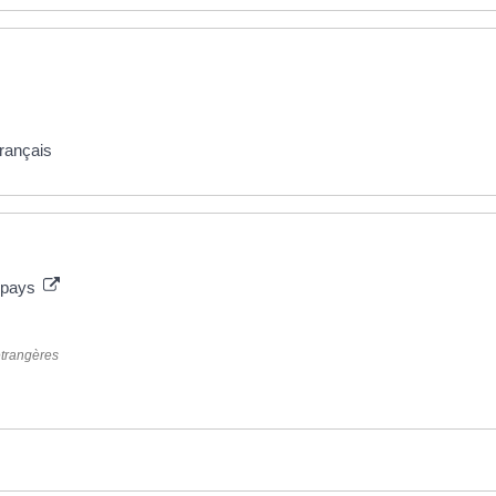
rançais
r pays
étrangères