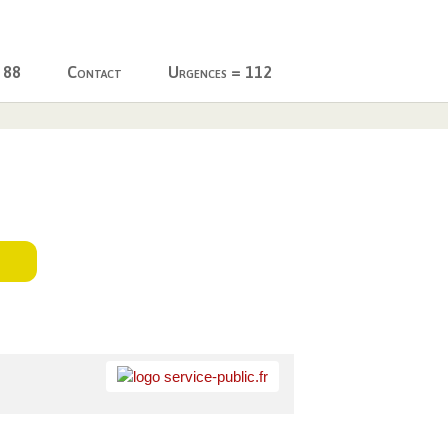
 88
Contact
Urgences = 112