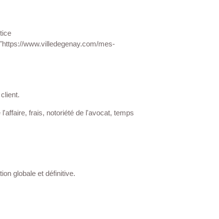
 la justice
href="https://www.villedegenay.com/mes-
 son client.
lté de l'affaire, frais, notoriété de l'avocat,
ération globale et définitive.