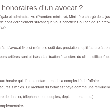
 honoraires d'un avocat ?
on légale et administrative (Première ministre), Ministère chargé de
 varie considérablement suivant que vous bénéficiez ou non de <a 
le</a>.
tés. L'avocat fixe lui-même le coût des prestations qu'il facture à
urs critères sont utilisés : la situation financière du client, difficu
 taux horaire qui dépend notamment de la complexité de l'affaire
procédures simples. Le montant du forfait est payé comme une rémun
rture de dossier, téléphone, photocopies, déplacements, etc.).
e complémentaire.