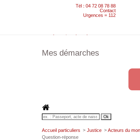
Tél : 04 72 08 78 88
Contact
Urgences = 112
Genay “De peur je n’ay”
>
Mes démarches
Mes démarches
Accueil particuliers
>
Justice
>
Acteurs du mo
Question-réponse