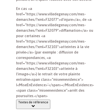
En cas <a
href="https://www.villedegenay.com/mes-
demarches/?xml=F32077">d'injure</a>, de <a
href="https://www.villedegenay.com/mes-
demarches/?xml=F32079">diffamation</a> ou
pour certaines <a
href="https://www.villedegenay.com/mes-
demarches/?xml=F32103">atteintes à la vie
privée</a> (par exemple : diffusion de
correspondances, <a
href="https://www.villedegenay.com/mes-
demarches/?xml=F32103">atteinte à
l'image</a>) le retrait de votre plainte
entraîne<span class="miseenevidence">
l<MiseEnEvidence>'</span></MiseEnEvidence>
<span class="miseenevidence">arrêt des
poursuites.</span>
Textes de référence