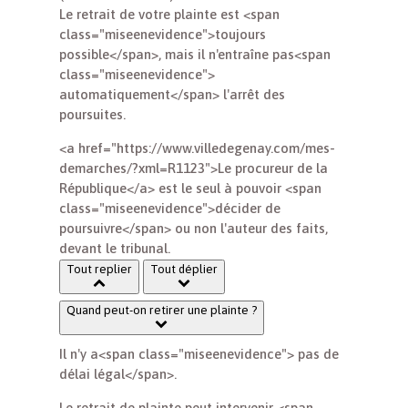
Le retrait de votre plainte est <span
class="miseenevidence">toujours
possible</span>, mais il n'entraîne pas<span
class="miseenevidence">
automatiquement</span> l'arrêt des
poursuites.
<a href="https://www.villedegenay.com/mes-
demarches/?xml=R1123">Le procureur de la
République</a> est le seul à pouvoir <span
class="miseenevidence">décider de
poursuivre</span> ou non l'auteur des faits,
devant le tribunal.
Tout replier
Tout déplier
Quand peut-on retirer une plainte ?
Il n'y a<span class="miseenevidence"> pas de
délai légal</span>.
Le retrait de plainte peut intervenir <span