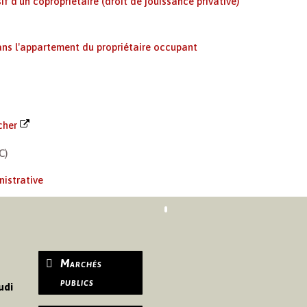
f d'un copropriétaire (droit de jouissance privative)
ns l'appartement du propriétaire occupant
ncher
C)
nistrative
Marchés
publics
udi