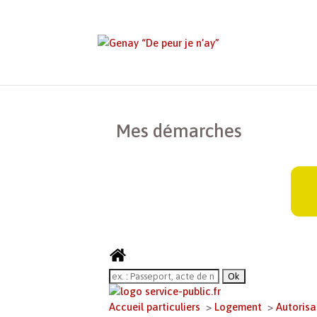
Genay “De peur je n’ay”
>
Mes démarches
Mes démarches
Accueil particuliers
>
Logement
>
Autoris