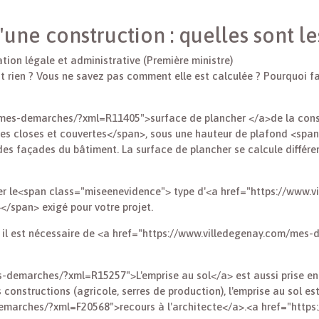
une construction : quelles sont le
mation légale et administrative (Première ministre)
t rien ? Vous ne savez pas comment elle est calculée ? Pourquoi fa
/mes-demarches/?xml=R11405">surface de plancher </a>de la cons
 closes et couvertes</span>, sous une hauteur de plafond <span
 des façades du bâtiment. La surface de plancher se calcule différ
er le<span class="miseenevidence"> type d'<a href="https://www
/span> exigé pour votre projet.
r, il est nécessaire de <a href="https://www.villedegenay.com/mes
-demarches/?xml=R15257">L'emprise au sol</a> est aussi prise en
constructions (agricole, serres de production), l'emprise au sol es
emarches/?xml=F20568">recours à l'architecte</a>.<a href="http