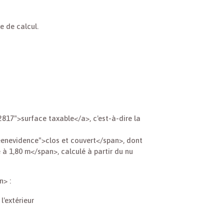
e de calcul.
817">surface taxable</a>, c'est-à-dire la
eenevidence">clos et couvert</span>, dont
 1,80 m</span>, calculé à partir du nu
n> :
l'extérieur