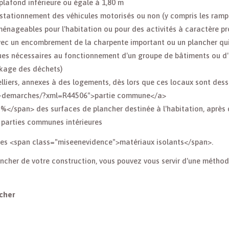
plafond inférieure ou égale à 1,80 m
stationnement des véhicules motorisés ou non (y compris les ramp
nageables pour l'habitation ou pour des activités à caractère prof
ec un encombrement de la charpente important ou un plancher qui
ues nécessaires au fonctionnement d'un groupe de bâtiments ou d
ockage des déchets)
lliers, annexes à des logements, dès lors que ces locaux sont des
es-demarches/?xml=R44506">partie commune</a>
%</span> des surfaces de plancher destinée à l'habitation, après 
 parties communes intérieures
des <span class="miseenevidence">matériaux isolants</span>.
ancher de votre construction, vous pouvez vous servir d'une méthod
ncher