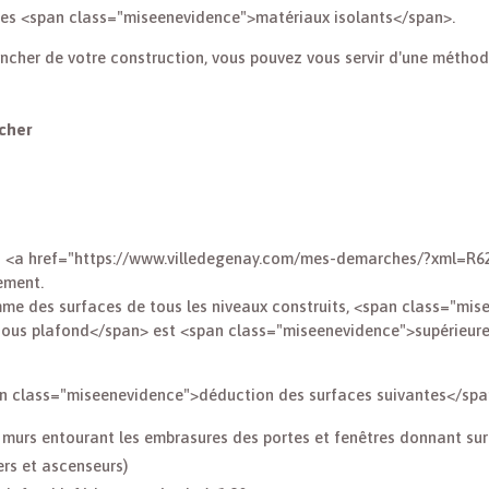
des <span class="miseenevidence">matériaux isolants</span>.
ancher de votre construction, vous pouvez vous servir d'une méthod
ncher
à la <a href="https://www.villedegenay.com/mes-demarches/?xml=R62
ement.
me des surfaces de tous les niveaux construits, <span class="mis
ous plafond</span> est <span class="miseenevidence">supérieure à
pan class="miseenevidence">déduction des surfaces suivantes</spa
murs entourant les embrasures des portes et fenêtres donnant sur 
ers et ascenseurs)