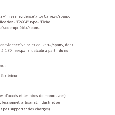
ass="miseenevidence"> loi Carrez</span>.
Publication="F2604" type="Fiche
ce">copropriété</span>.
eenevidence">clos et couvert</span>, dont
 1,80 m</span>, calculé à partir du nu
n> :
l'extérieur
es d'accès et les aires de manœuvres)
essionnel, artisanal, industriel ou
t pas supporter des charges)