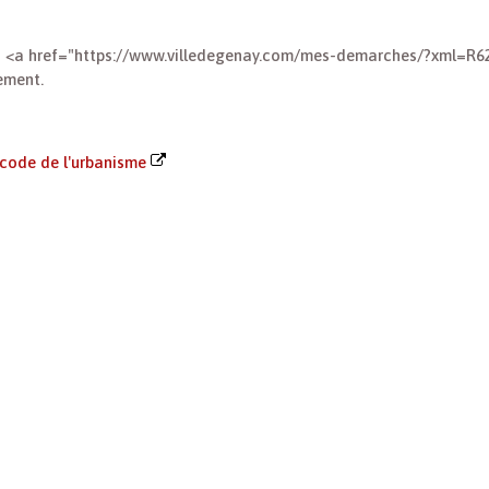
à la <a href="https://www.villedegenay.com/mes-demarches/?xml=R62
ement.
u code de l'urbanisme