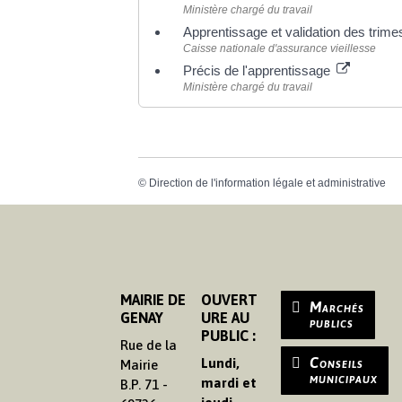
Ministère chargé du travail
Apprentissage et validation des trim
Caisse nationale d'assurance vieillesse
Précis de l'apprentissage
Ministère chargé du travail
©
Direction de l'information légale et administrative
MAIRIE DE
OUVERT
Marchés
GENAY
URE AU
publics
PUBLIC :
Rue de la
Conseils
Lundi,
Mairie
municipaux
mardi et
B.P. 71 -