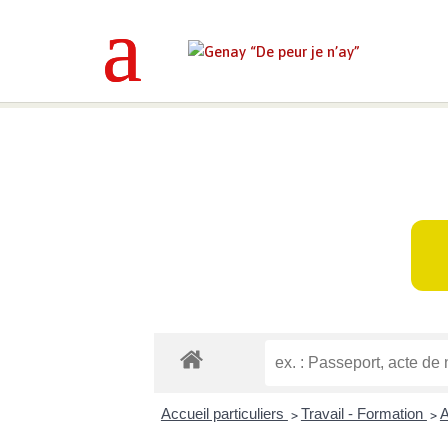
Genay “De peur je n’ay”
>
Mes déma
Accueil particuliers
Travail - Formation
A
>
>