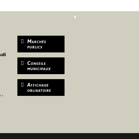
Marchés
publics
udi
Conseils
municipaux
Affichage
obligatoire
 -