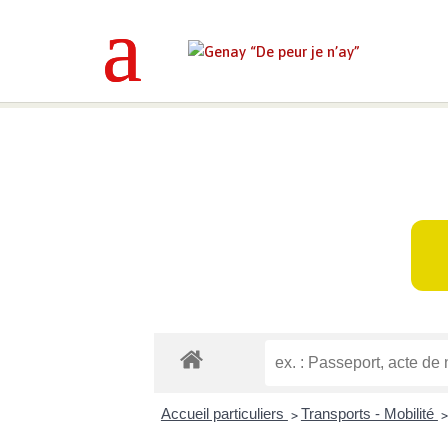
Genay “De peur je n’ay”
>
Mes déma
Accueil particuliers
Transports - Mobilité
>
>