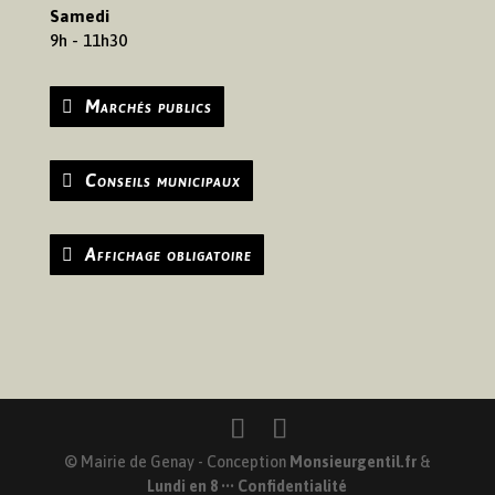
Samedi
9h - 11h30
Marchés publics
Conseils municipaux
Affichage obligatoire
© Mairie de Genay - Conception
Monsieurgentil.fr
&
Lundi en 8
•••
Confidentialité