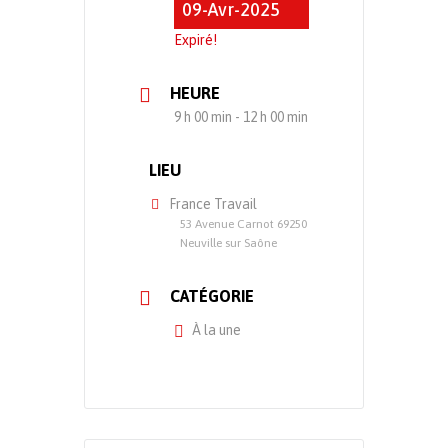
09-Avr-2025
Expiré!
HEURE
9 h 00 min - 12 h 00 min
LIEU
France Travail
53 Avenue Carnot 69250
Neuville sur Saône
CATÉGORIE
À la une