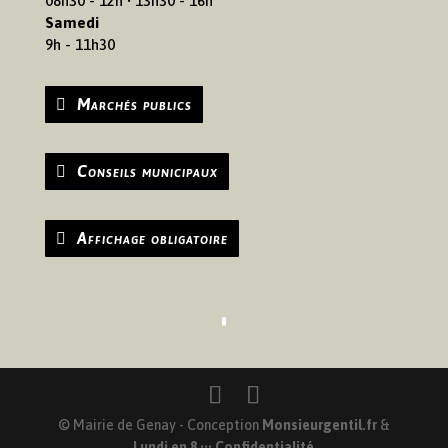
08h30 - 12h • 13h30 - 16h
Samedi
9h - 11h30
Marchés publics
Conseils municipaux
Affichage obligatoire
© Mairie de Genay - Conception
Monsieurgentil.fr
&
Lundi en 8
•••
Confidentialité