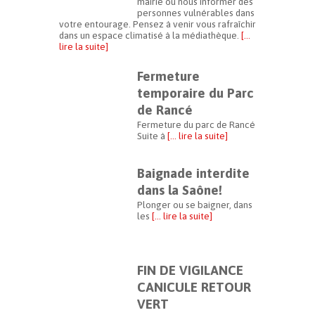
mairie ou nous informer des
personnes vulnérables dans
votre entourage. Pensez à venir vous rafraîchir
dans un espace climatisé à la médiathèque.
[…
lire la suite]
Fermeture
temporaire du Parc
de Rancé
Fermeture du parc de Rancé
Suite à
[… lire la suite]
Baignade interdite
dans la Saône!
Plonger ou se baigner, dans
les
[… lire la suite]
FIN DE VIGILANCE
CANICULE RETOUR
VERT