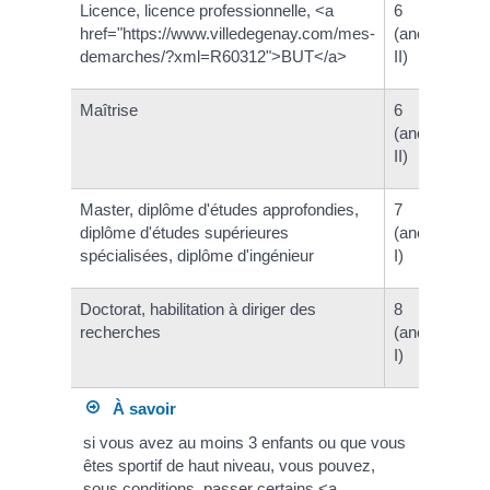
Licence, licence professionnelle, <a
6
href="https://www.villedegenay.com/mes-
(ancienneme
demarches/?xml=R60312">BUT</a>
II)
Maîtrise
6
(ancienneme
II)
Master, diplôme d'études approfondies,
7
diplôme d'études supérieures
(ancienneme
spécialisées, diplôme d'ingénieur
I)
Doctorat, habilitation à diriger des
8
recherches
(ancienneme
I)
À savoir
si vous avez au moins 3 enfants ou que vous
êtes sportif de haut niveau, vous pouvez,
sous conditions, passer certains <a