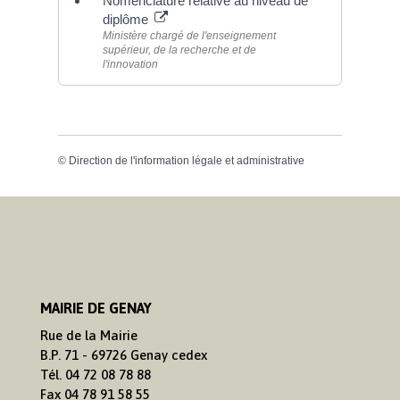
Nomenclature relative au niveau de
diplôme
Ministère chargé de l'enseignement
supérieur, de la recherche et de
l'innovation
©
Direction de l'information légale et administrative
MAIRIE DE GENAY
Rue de la Mairie
B.P. 71 - 69726 Genay cedex
Tél. 04 72 08 78 88
Fax 04 78 91 58 55