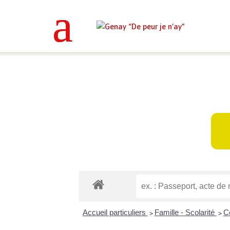
Genay “De peur je n’ay”
>
Mes déma
Accueil particuliers
Famille - Scolarité
C
>
>