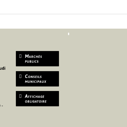
Marchés
publics
udi
Conseils
municipaux
Affichage
obligatoire
 -