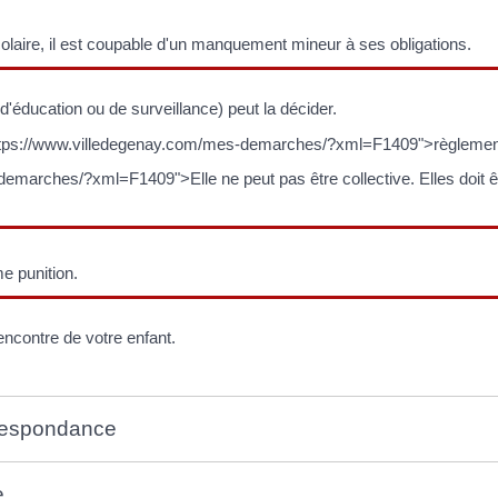
colaire, il est coupable d'un manquement mineur à ses obligations.
d'éducation ou de surveillance) peut la décider.
="https://www.villedegenay.com/mes-demarches/?xml=F1409">règlement 
marches/?xml=F1409">Elle ne peut pas être collective. Elles doit êt
e punition.
'encontre de votre enfant.
orrespondance
e