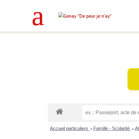
Genay “De peur je n’ay”
>
Mes déma
Accueil particuliers
Famille - Scolarité
A
>
>