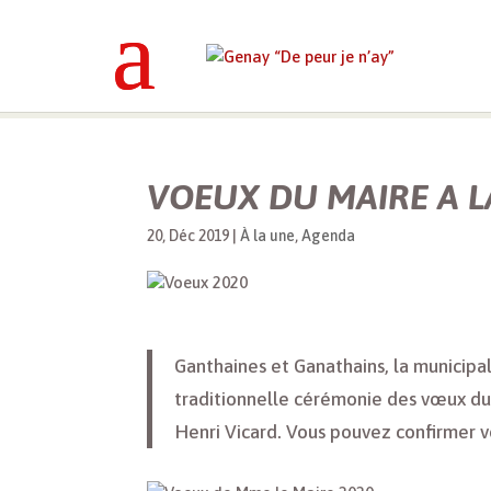
Genay “De peur je n’ay”
>
À la une
>
VOEUX DU MAIRE A 
20, Déc 2019
|
À la une
,
Agenda
Ganthaines et Ganathains, la municipali
traditionnelle cérémonie des vœux du 
Henri Vicard. Vous pouvez confirmer 