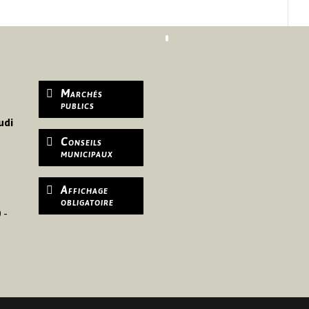
Marchés
publics
udi
Conseils
municipaux
Affichage
obligatoire
 -