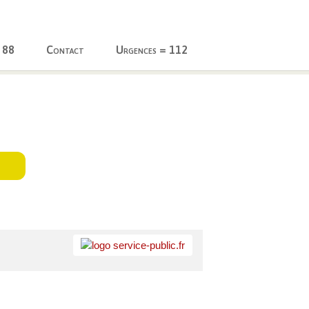
 88
Contact
Urgences = 112