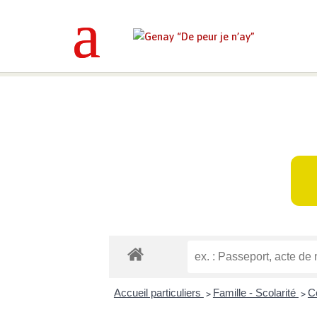
Genay “De peur je n’ay”
>
Mes déma
Accueil particuliers
Famille - Scolarité
C
>
>