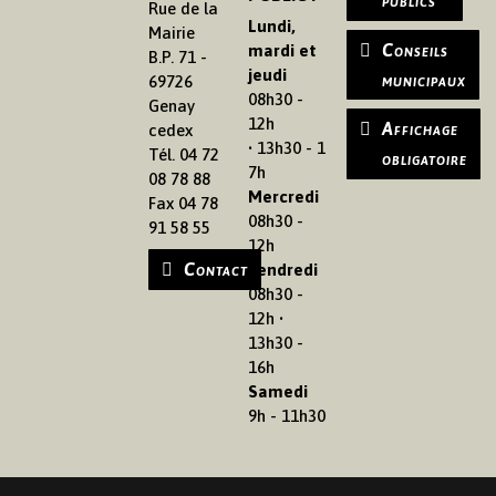
publics
Rue de la
Lundi,
Mairie
Conseils
mardi et
B.P. 71 -
jeudi
municipaux
69726
08h30 -
Genay
12h
Affichage
cedex
• 13h30 - 1
Tél. 04 72
obligatoire
7h
08 78 88
Mercredi
Fax 04 78
08h30 -
91 58 55
12h
Contact
Vendredi
08h30 -
12h •
13h30 -
16h
Samedi
9h - 11h30