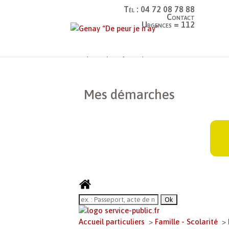
Tél : 04 72 08 78 88
Contact
Urgences = 112
Genay “De peur je n’ay”
>
Mes démarches
Mes démarches
Accueil particuliers
>
Famille - Scolarité
>