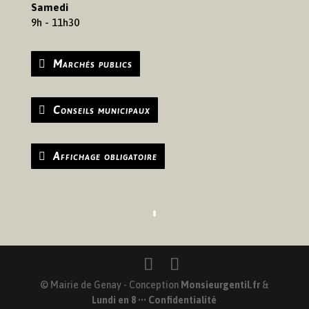
Samedi
9h - 11h30
Marchés publics
Conseils municipaux
Affichage obligatoire
© Mairie de Genay - Conception
Monsieurgentil.fr
&
Lundi en 8
•••
Confidentialité